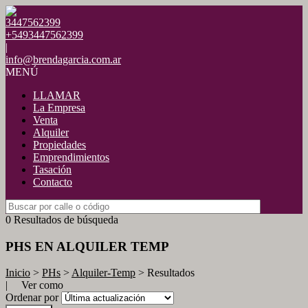
3447562399
+5493447562399
|
info@brendagarcia.com.ar
MENÚ
LLAMAR
La Empresa
Venta
Alquiler
Propiedades
Emprendimientos
Tasación
Contacto
0 Resultados de búsqueda
PHS EN ALQUILER TEMP
Inicio
>
PHs
>
Alquiler-Temp
> Resultados
| Ver como
Ordenar por