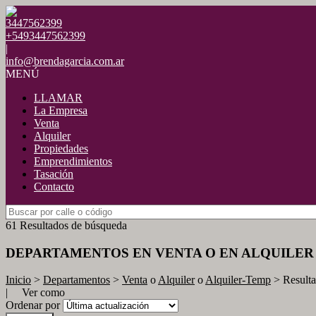
3447562399
+5493447562399
|
info@brendagarcia.com.ar
MENÚ
LLAMAR
La Empresa
Venta
Alquiler
Propiedades
Emprendimientos
Tasación
Contacto
61 Resultados de búsqueda
DEPARTAMENTOS EN VENTA O EN ALQUILER
Inicio
>
Departamentos
>
Venta
o
Alquiler
o
Alquiler-Temp
> Result
| Ver como
Ordenar por