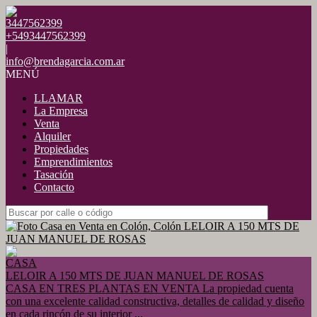
3447562399
+5493447562399
|
info@brendagarcia.com.ar
MENÚ
LLAMAR
La Empresa
Venta
Alquiler
Propiedades
Emprendimientos
Tasación
Contacto
CASA
LELOIR A 150 MTS DE JUAN MANUEL DE ROSAS
CASA EN TRES PLANTAS EN VENTA La propiedad cuenta
con una excelente calidad constructiva, detalles de calidad y diseño
en cada rincón de su interior ...