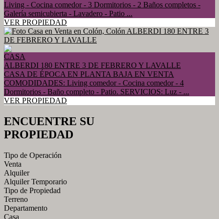
Living - Cocina comedor - 3 Dormitorios - 2 Baños completos -
Galería semicubierta - Lavadero - Patio ...
VER PROPIEDAD
CASA
ALBERDI 180 ENTRE 3 DE FEBRERO Y LAVALLE
CASA DE ÉPOCA EN PLANTA BAJA EN VENTA
COMODIDADES: Living comedor - Cocina comedor - 4
Dormitorios - Baño completo - Patio. SERVICIOS: Luz - ...
VER PROPIEDAD
ENCUENTRE SU
PROPIEDAD
Tipo de Operación
Venta
Alquiler
Alquiler Temporario
Tipo de Propiedad
Terreno
Departamento
Casa