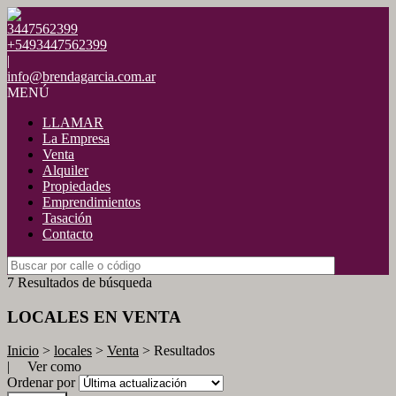
3447562399
+5493447562399
|
info@brendagarcia.com.ar
MENÚ
LLAMAR
La Empresa
Venta
Alquiler
Propiedades
Emprendimientos
Tasación
Contacto
7 Resultados de búsqueda
LOCALES EN VENTA
Inicio
>
locales
>
Venta
> Resultados
| Ver como
Ordenar por