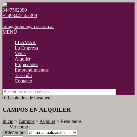
3447562399
+5493447562399
|
info@brendagarcia.com.ar
MENÚ
LLAMAR
La Empresa
Venta
Alquiler
Propiedades
Emprendimientos
Tasación
Contacto
0 Resultados de búsqueda
CAMPOS EN ALQUILER
Inicio
>
Campos
>
Alquiler
> Resultados
| Ver como
Ordenar por