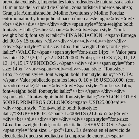
preventa exclusiva, importantes lotes rodeados de naturaleza a solo
10 minutos de la ciudad de Colón , zona turística linderos a&nbsp;
Granja la Administración ,Molino Aventuras y Molino Forclaz ,
entorno natural y tranquilidad hacen único a este lugar.</div><div>
<br></div><div><br></div><div><span style="font-weight: bold;
font-style: italic;"><br></span></div><div><span style="font-
weight: bold; font-style: italic;">FINANCIACION: </span>Entrega
del 30% y 15 cuotas .</div><div><br></div><div><br></div>
<div><span style="font-size: 14px; font-weight: bold; font-style:
italic;">VALOR:</span><span style="font-size: 14px;"> Valor para
los lotes 18,19,20,21 y 22 USD20.000 .&nbsp; LOTES 7, 8, 11, 12,
13, 14 ,15,17 VENDIDOS .</span></div><div><span style="font-
size: 14px;"><br></span></div><div><span style="font-size:
14px;"><span style="font-weight: bold; font-style: italic;">NOTA:
</span> Valor publicado para los lotes 9, 10 y 16 USD18.000. (con
trazado de calle)</span></div><div><span style="font-size: 14px;
font-weight: bold; font-style: italic;"><br></span></div><div>
<span style="font-weight: bold; font-style: italic;">VALOR LOTES
SOBRE PRIMEROS COLONOS:</span> USD25.000</div>
<div><span style="font-weight: bold; font-style:
italic;">SUPERFICIE:</span> 1.200MTS (21.65x55.62)</div>
<div><br></div><div><br></div><div><span style="font-size:
14px; font-weight: bold; font-style: italic;">SERVICIOS: </span>
<span style="font-size: 14px;">Luz . La demora en el servicio de
electricidad queda supeditada a la empresa de energía.</span>