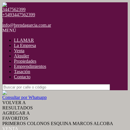
3447562399
+5493447562399
|
info@brendagarcia.com.ar
MENÚ
LLAMAR
La Empresa
Venta
Alquiler
Propiedades
Emprendimientos
Tasación
Contacto
Consultar por Whatsapp
VOLVER A
RESULTADOS
AGREGAR A
FAVORITOS
PRIMEROS COLONOS ESQUINA MARCOS ALCOBA
VENTA