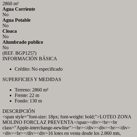
2860 m²
Agua Corriente
No
Agua Potable
No
Cloaca
No
Alumbrado publico
No
(REF. BGP1257)
INFORMACIÓN BÁSICA
Crédito: No especificado
SUPERFICIES Y MEDIDAS
Terreno: 2860 m²
Frente: 22 m
Fondo: 130 m
DESCRIPCIÓN
<span style="font-size: 18px; font-weight: bold;">LOTEO ZONA
MOLINO FORCLAZ PREVENTA</span><div><br><br
class="Apple-interchange-newline"><br></div><div><br></div>
<div><br></div><div>16 lotes en venta desde los 2.860 mts,