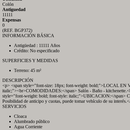
Colón
Antiguedad
11111
Expensas
0
(REF. BGP372)
INFORMACIÓN BÁSICA
Antigüedad : 11111 Años
Crédito: No especificado
SUPERFICIES Y MEDIDAS
Terreno: 45 m²
DESCRIPCIÓN
<p> <span style="font-size: 18px; font-weight: bold;">LOCAL EN V
italic;"><br>COMODIDADES:</span> Salón - Baño - kitchenette.<br>
style="font-weight: bold; font-style: italic;">UBICACION:</span> 
Posibilidad de anticipo y cuotas, puede tomar vehículo de su interés
SERVICIOS
Cloaca
Alumbrado público
Agua Corriente