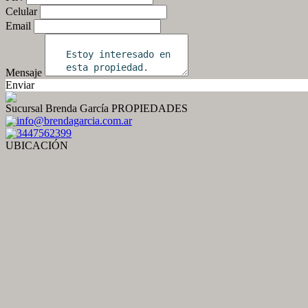
Celular
Email
Mensaje
Enviar
Sucursal Brenda García PROPIEDADES
info@brendagarcia.com.ar
3447562399
UBICACIÓN