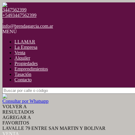
3447562399
+5493447562399
|
info@brendagarcia.com.ar
MENÚ
LLAMAR
La Empresa
Venta
Alquiler
Propiedades
Emprendimientos
Tasación
Contacto
Consultar por Whatsapp
VOLVER A
RESULTADOS
AGREGAR A
FAVORITOS
LAVALLE 79 ENTRE SAN MARTIN Y BOLIVAR
VENTA