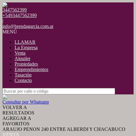
3447562399
+5493447562399
|
info@brendagarcia.com.ar
MENÚ
LLAMAR
La Empresa
Venta
Alquiler
Propiedades
Emprendimientos
Tasación
Contacto
Consultar por Whatsapp
VOLVER A
RESULTADOS
AGREGAR A
FAVORITOS
ARAUJO PENON 240 ENTRE ALBERDI Y CHACABUCO
VENTA