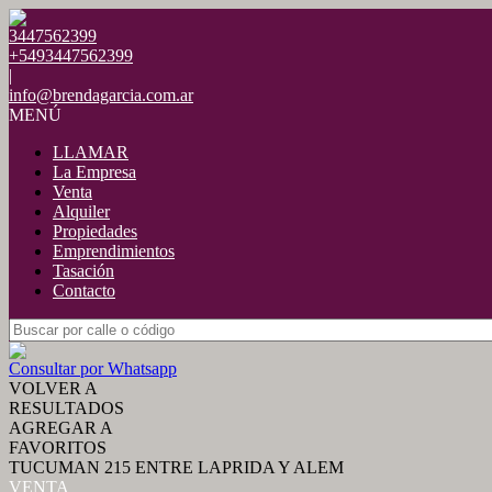
3447562399
+5493447562399
|
info@brendagarcia.com.ar
MENÚ
LLAMAR
La Empresa
Venta
Alquiler
Propiedades
Emprendimientos
Tasación
Contacto
Consultar por Whatsapp
VOLVER A
RESULTADOS
AGREGAR A
FAVORITOS
TUCUMAN 215 ENTRE LAPRIDA Y ALEM
VENTA