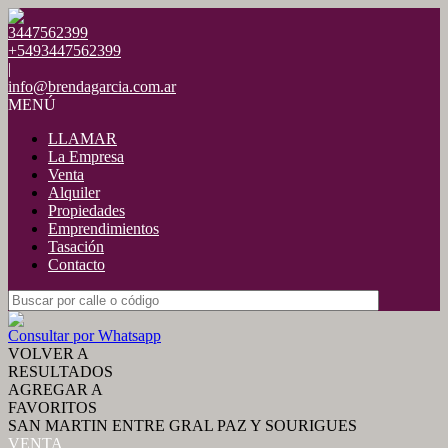
3447562399
+5493447562399
|
info@brendagarcia.com.ar
MENÚ
LLAMAR
La Empresa
Venta
Alquiler
Propiedades
Emprendimientos
Tasación
Contacto
Consultar por Whatsapp
VOLVER A
RESULTADOS
AGREGAR A
FAVORITOS
SAN MARTIN ENTRE GRAL PAZ Y SOURIGUES
VENTA