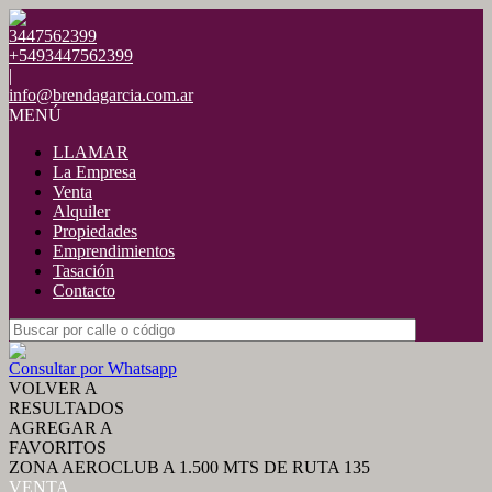
3447562399
+5493447562399
|
info@brendagarcia.com.ar
MENÚ
LLAMAR
La Empresa
Venta
Alquiler
Propiedades
Emprendimientos
Tasación
Contacto
Consultar por Whatsapp
VOLVER A
RESULTADOS
AGREGAR A
FAVORITOS
ZONA AEROCLUB A 1.500 MTS DE RUTA 135
VENTA