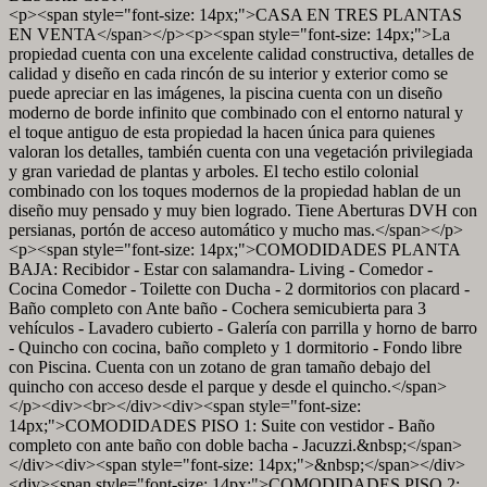
<p><span style="font-size: 14px;">CASA EN TRES PLANTAS
EN VENTA</span></p><p><span style="font-size: 14px;">La
propiedad cuenta con una excelente calidad constructiva, detalles de
calidad y diseño en cada rincón de su interior y exterior como se
puede apreciar en las imágenes, la piscina cuenta con un diseño
moderno de borde infinito que combinado con el entorno natural y
el toque antiguo de esta propiedad la hacen única para quienes
valoran los detalles, también cuenta con una vegetación privilegiada
y gran variedad de plantas y arboles. El techo estilo colonial
combinado con los toques modernos de la propiedad hablan de un
diseño muy pensado y muy bien logrado. Tiene Aberturas DVH con
persianas, portón de acceso automático y mucho mas.</span></p>
<p><span style="font-size: 14px;">COMODIDADES PLANTA
BAJA: Recibidor - Estar con salamandra- Living - Comedor -
Cocina Comedor - Toilette con Ducha - 2 dormitorios con placard -
Baño completo con Ante baño - Cochera semicubierta para 3
vehículos - Lavadero cubierto - Galería con parrilla y horno de barro
- Quincho con cocina, baño completo y 1 dormitorio - Fondo libre
con Piscina. Cuenta con un zotano de gran tamaño debajo del
quincho con acceso desde el parque y desde el quincho.</span>
</p><div><br></div><div><span style="font-size:
14px;">COMODIDADES PISO 1: Suite con vestidor - Baño
completo con ante baño con doble bacha - Jacuzzi.&nbsp;</span>
</div><div><span style="font-size: 14px;">&nbsp;</span></div>
<div><span style="font-size: 14px;">COMODIDADES PISO 2: