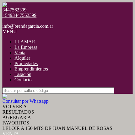
3447562399
+5493447562399
|
info@brendagarcia.com.ar
MENÚ
LLAMAR
La Empresa
Venta
Alquiler
Propiedades
Emprendimientos
Tasación
Contacto
Consultar por Whatsapp
VOLVER A
RESULTADOS
AGREGAR A
FAVORITOS
LELOIR A 150 MTS DE JUAN MANUEL DE ROSAS
VENTA