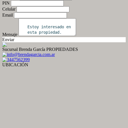
PIN
Celular
Email
Mensaje
Enviar
Sucursal Brenda García PROPIEDADES
info@brendagarcia.com.ar
3447562399
UBICACIÓN