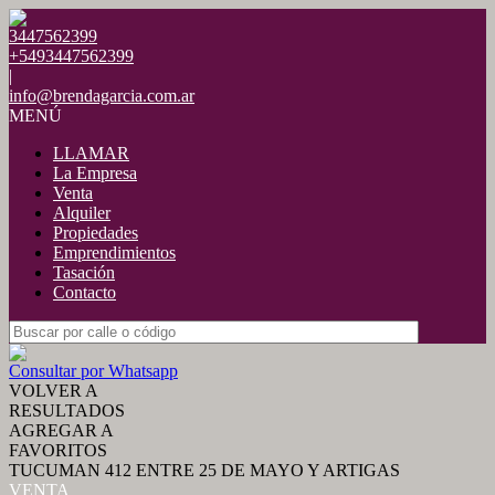
3447562399
+5493447562399
|
info@brendagarcia.com.ar
MENÚ
LLAMAR
La Empresa
Venta
Alquiler
Propiedades
Emprendimientos
Tasación
Contacto
Consultar por Whatsapp
VOLVER A
RESULTADOS
AGREGAR A
FAVORITOS
TUCUMAN 412 ENTRE 25 DE MAYO Y ARTIGAS
VENTA