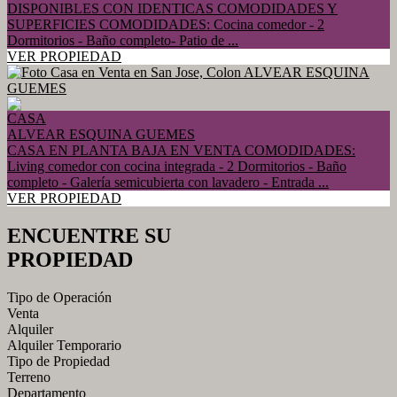
DISPONIBLES CON IDENTICAS COMODIDADES Y
SUPERFICIES COMODIDADES: Cocina comedor - 2
Dormitorios - Baño completo- Patio de ...
VER PROPIEDAD
CASA
ALVEAR ESQUINA GUEMES
CASA EN PLANTA BAJA EN VENTA COMODIDADES:
Living comedor con cocina integrada - 2 Dormitorios - Baño
completo - Galería semicubierta con lavadero - Entrada ...
VER PROPIEDAD
ENCUENTRE SU
PROPIEDAD
Tipo de Operación
Venta
Alquiler
Alquiler Temporario
Tipo de Propiedad
Terreno
Departamento