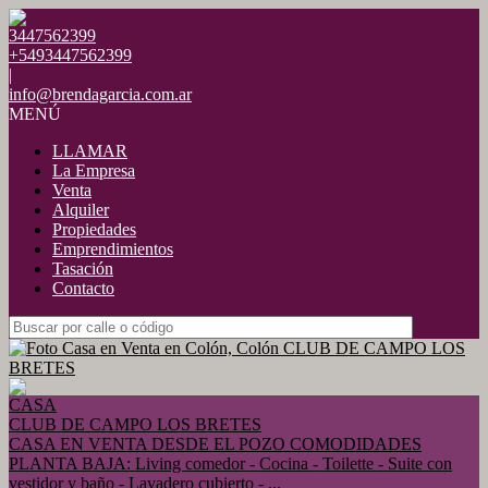
3447562399
+5493447562399
|
info@brendagarcia.com.ar
MENÚ
LLAMAR
La Empresa
Venta
Alquiler
Propiedades
Emprendimientos
Tasación
Contacto
CASA
CLUB DE CAMPO LOS BRETES
CASA EN VENTA DESDE EL POZO COMODIDADES
PLANTA BAJA: Living comedor - Cocina - Toilette - Suite con
vestidor y baño - Lavadero cubierto - ...